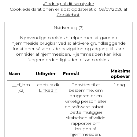
Ændring af dit samtykke
Cookiedeklarationen er sidst opdateret d. 09/07/2026 af
Cookiebot
:
Nødvendig (7)
Nødvendige cookies hjælper med at gøre en
hjemmeside brugbar ved at aktivere grundlæggende
funktioner såsom side-navigation og adgang til sikre
områder af hjemmesiden. Hjemmesiden kan ikke
fungere ordentligt uden disse cookies.
Maksimal
Navn
Udbyder
Formål
opbevaring
__cf_bm
contura.dk
Benyttes til at
1 dag
[x2]
LinkedIn
bestemme, om
brugeren er en
virkelig person eller
en software-robot -
Dette muliggør
skabelsen af valide
rapporter om
brugen af
hjemmesiden.