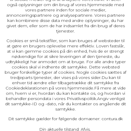
også oplysninger om din brug af vores hjemmeside med
vores partnere inden for sociale medier,
annonceringspartnere og analysepartnere. Vores partnere
kan kombinere disse data med andre oplysninger, du har
givet dem, eller som de har indsamlet fra din brug af deres
tjenester.
Cookies er små tekstfiler, som kan bruges af websteder til
at gøre en brugers oplevelse mere effektiv.
Loven fastslår,
at vi kan gemme cookies på din enhed, hvis de er strengt
nødvendige for at sikre leveringen af den tjeneste, du
udtrykkeligt har anmodet om at bruge. For alle andre typer
cookies skal vi indhente dit samtykke.
Dette websted
bruger forskellige typer af cookies. Nogle cookies sættes af
tredjeparts tjenester, der vises på vores sider.
Du kan til
enhver tid ændre eller tilbagetrække dit samtykke fra
Cookiedeklarationen på vores hjemmeside.
Få mere at vide
om, hvem vi er, hvordan du kan kontakte os, og hvordan vi
behandler persondata i vores Privatlivspolitik.
Angiv venligst
dit samtykke-ID og -dato, når du kontakter os angående dit
samtykke.
Dit samtykke gælder for følgende domæner: contura.dk
Din aktuelle tilstand: Afvis.