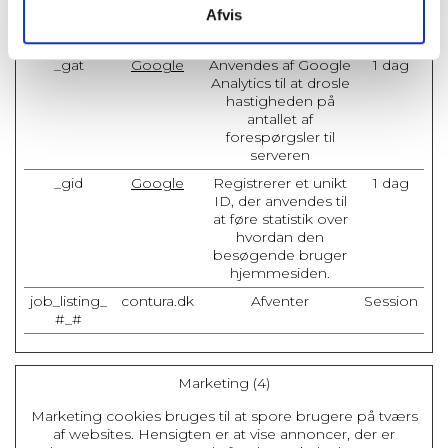
hjemmesiden samt
Afvis
datoer for første og
seneste besøg.
_gat
Google
Anvendes af Google
1 dag
Analytics til at drosle
hastigheden på
antallet af
forespørgsler til
serveren
_gid
Google
Registrerer et unikt
1 dag
ID, der anvendes til
at føre statistik over
hvordan den
besøgende bruger
hjemmesiden.
job_listing_
contura.dk
Afventer
Session
#_#
Marketing (4)
Marketing cookies bruges til at spore brugere på tværs
af websites. Hensigten er at vise annoncer, der er