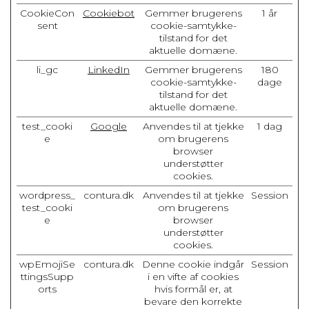
CookieCon
Cookiebot
Gemmer brugerens
1 år
sent
cookie-samtykke-
tilstand for det
aktuelle domæne.
li_gc
LinkedIn
Gemmer brugerens
180
cookie-samtykke-
dage
tilstand for det
aktuelle domæne.
test_cooki
Google
Anvendes til at tjekke
1 dag
e
om brugerens
browser
understøtter
cookies.
wordpress_
contura.dk
Anvendes til at tjekke
Session
test_cooki
om brugerens
e
browser
understøtter
cookies.
wpEmojiSe
contura.dk
Denne cookie indgår
Session
ttingsSupp
i en vifte af cookies
orts
hvis formål er, at
bevare den korrekte