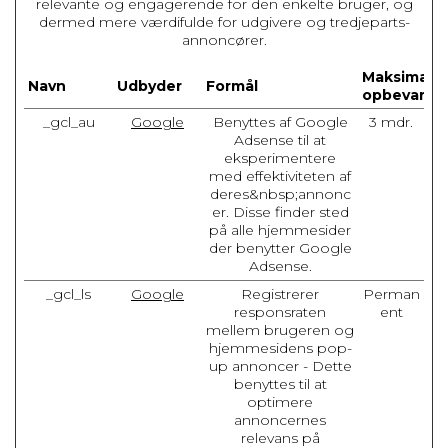
relevante og engagerende for den enkelte bruger, og
dermed mere værdifulde for udgivere og tredjeparts-
annoncører.
Maksimal
Navn
Udbyder
Formål
opbevaring
_gcl_au
Google
Benyttes af Google
3 mdr.
Adsense til at
eksperimentere
med effektiviteten af
deres&nbsp;annonc
er. Disse finder sted
på alle hjemmesider
der benytter Google
Adsense.
_gcl_ls
Google
Registrerer
Perman
responsraten
ent
mellem brugeren og
hjemmesidens pop-
up annoncer - Dette
benyttes til at
optimere
annoncernes
relevans på