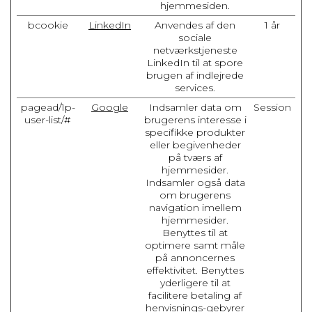
hjemmesiden.
bcookie
LinkedIn
Anvendes af den
1 år
sociale
netværkstjeneste
LinkedIn til at spore
brugen af indlejrede
services.
pagead/1p-
Google
Indsamler data om
Session
user-list/#
brugerens interesse i
specifikke produkter
eller begivenheder
på tværs af
hjemmesider.
Indsamler også data
om brugerens
navigation imellem
hjemmesider.
Benyttes til at
optimere samt måle
på annoncernes
effektivitet. Benyttes
yderligere til at
facilitere betaling af
henvisnings-gebyrer