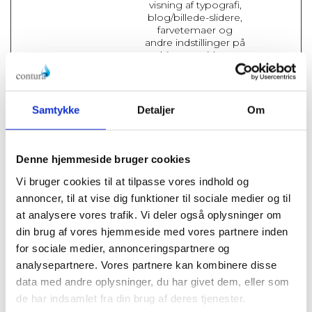
visning af typografi,
blog/billede-slidere,
farvetemaer og
andre indstillinger på
hjemmesiden.
Præferencer (1)
Samtykke
Detaljer
Om
Præference cookies gør det muligt for en hjemmeside
at huske oplysninger, der ændrer den måde
hjemmesiden ser ud eller opfører sig på. F.eks. dit
Denne hjemmeside bruger cookies
foretrukne sprog, eller den region, du befinder dig i.
Vi bruger cookies til at tilpasse vores indhold og
Maksimal
Navn
Udbyder
Formål
annoncer, til at vise dig funktioner til sociale medier og til
opbevaring
at analysere vores trafik. Vi deler også oplysninger om
lidc
LinkedIn
Indeholder
1 dag
information om
din brug af vores hjemmeside med vores partnere inden
hvilken server-cluster
for sociale medier, annonceringspartnere og
brugeren benytter.
analysepartnere. Vores partnere kan kombinere disse
Dette anvendes i
sammenhæng med
data med andre oplysninger, du har givet dem, eller som
load-balancing for at
de har indsamlet fra din brug af deres tjenester.
optimere